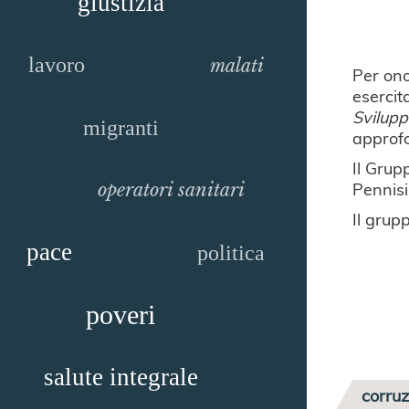
giustizia
lavoro
malati
Per ono
esercit
Svilup
migranti
approfo
Il Grup
Pennisi
operatori sanitari
Il grup
pace
politica
poveri
salute integrale
corru