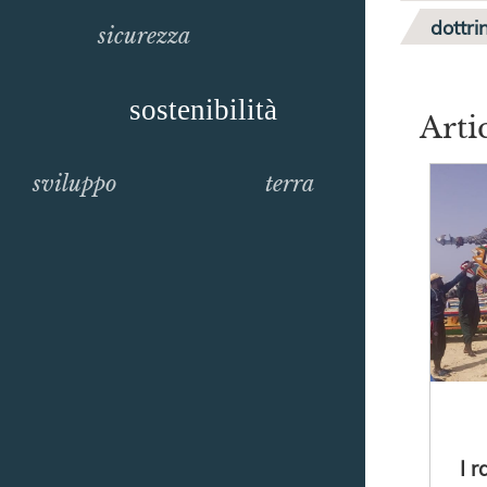
dottri
sicurezza
sostenibilità
Arti
sviluppo
terra
I 