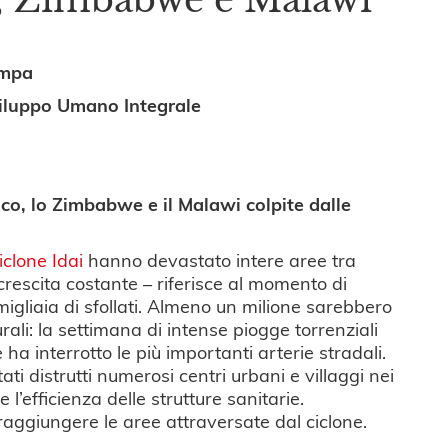
ampa
Sviluppo Umano Integrale
o, lo Zimbabwe e il Malawi colpite dalle
iclone Idai
hanno devastato intere aree tra
crescita costante – riferisce al momento di
 migliaia di sfollati. Almeno un milione sarebbero
rali: la settimana di intense piogge torrenziali
e ha interrotto le più importanti arterie stradali.
ati distrutti numerosi centri urbani e villaggi nei
l’efficienza delle strutture sanitarie.
 raggiungere le aree attraversate dal ciclone.