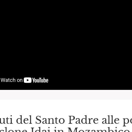
uti del Santo Padre alle p
iclone Idai in Mozambic