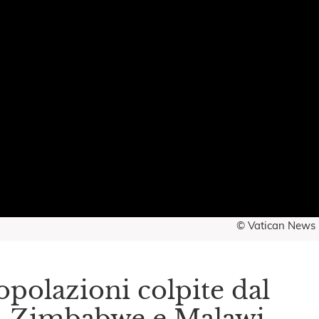
© Vatican News
opolazioni colpite dal
o, Zimbabwe e Malawi