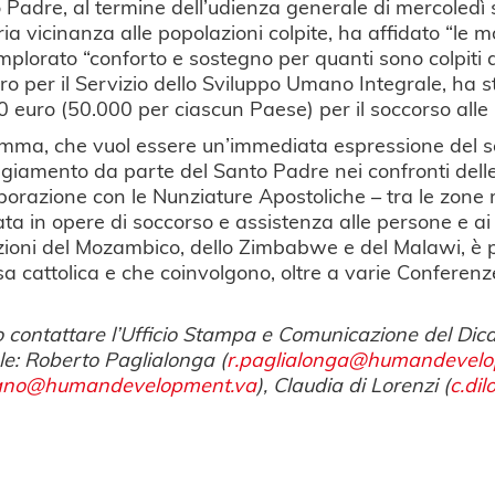
o Padre, al termine dell’udienza generale di mercoledì
ria vicinanza alle popolazioni colpite, ha affidato “le mo
implorato “conforto e sostegno per quanti sono colpiti
ro per il Servizio dello Sviluppo Umano Integrale, ha st
 euro (50.000 per ciascun Paese) per il soccorso alle
mma, che vuol essere un’immediata espressione del se
giamento da parte del Santo Padre nei confronti delle pe
aborazione con le Nunziature Apostoliche – tra le zon
ta in opere di soccorso e assistenza alle persone e ai te
ioni del Mozambico, dello Zimbabwe e del Malawi, è par
sa cattolica e che coinvolgono, oltre a varie Conferen
o contattare l’Ufficio Stampa e Comunicazione del Dica
le: Roberto Paglialonga (
r.paglialonga@humandevelo
iano@humandevelopment.va
), Claudia di Lorenzi (
c.di