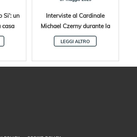
 Si’: un
Interviste al Cardinale
a casa
Michael Czerny durante la
Sede Vacante
LEGGI ALTRO