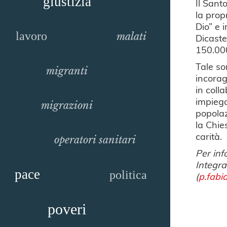
giustizia
Il Sant
la prop
Dio” e 
lavoro
malati
Dicaste
150.000
Tale so
migranti
incorag
in coll
impiega
migrazioni
popolaz
la Chie
carità.
operatori sanitari
Per inf
Integra
pace
politica
(
p.fab
poveri