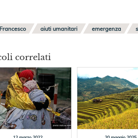
Francesco
aiuti umanitari
emergenza
s
coli correlati
12 marzo 2022
20 maggio 2025