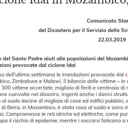
Comunicato St
del Dicastero per il Servizio dello 
22.03.2019
del Santo Padre aiuti alle popolazioni del Mozambic
ioni provocate dal ciclone Idai
so dell’ultima settimana le inondazioni provocate dal
c
co, Zimbabwe e Malawi. Il bilancio delle vittime – in 
300 vittime accertate, migliaia di feriti e centinaia di
one coinvolte nel disastro. Ingenti anche i danni struttu
 al suolo decine di migliaia di case ed edifici pubblici, 
à di Beira, in Mozambico, è stata rasa al suolo e sono st
si. Compromesse le reti idriche ed elettriche, come pure 
pa il rischio di epidemie, mentre i soccorsi faticano a