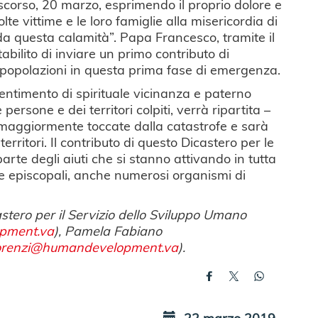
 scorso, 20 marzo, esprimendo il proprio dolore e
lte vittime e le loro famiglie alla misericordia di
 da questa calamità”. Papa Francesco, tramite il
abilito di inviare un primo contributo di
 popolazioni in questa prima fase di emergenza.
ntimento di spirituale vicinanza e paterno
rsone e dei territori colpiti, verrà ripartita –
e maggiormente toccate dalla catastrofe e sarà
rritori. Il contributo di questo Dicastero per le
te degli aiuti che si stanno attivando in tutta
ze episcopali, anche numerosi organismi di
stero per il Servizio dello Sviluppo Umano
pment.va
), Pamela Fabiano
lorenzi@humandevelopment.va
).
22 marzo 2019