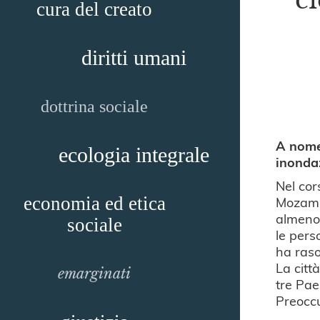
cura del creato
diritti umani
dottrina sociale
A nome 
ecologia integrale
inondaz
Nel cor
Mozambi
economia ed etica
almeno 
sociale
le pers
ha raso
La citt
emarginati
tre Pae
Preoccu