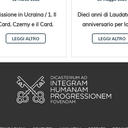
ssione in Ucraina / 1. Il
Dieci anni di Laudato
Card. Czerny e il Card.
anniversario per l
rajewski sui luoghi del
comune
LEGGI ALTRO
LEGGI ALTRO
flitto dal 7 all'11 marzo