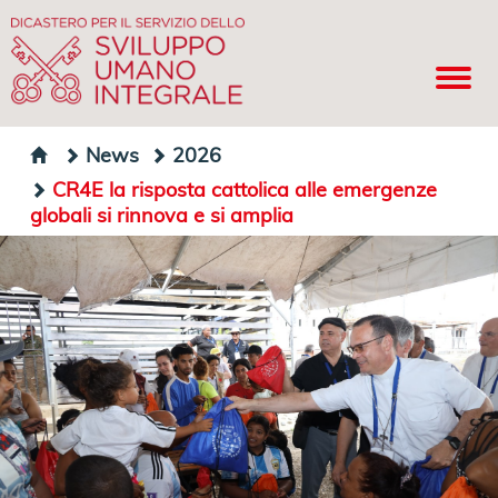
News
2026
CR4E la risposta cattolica alle emergenze
globali si rinnova e si amplia