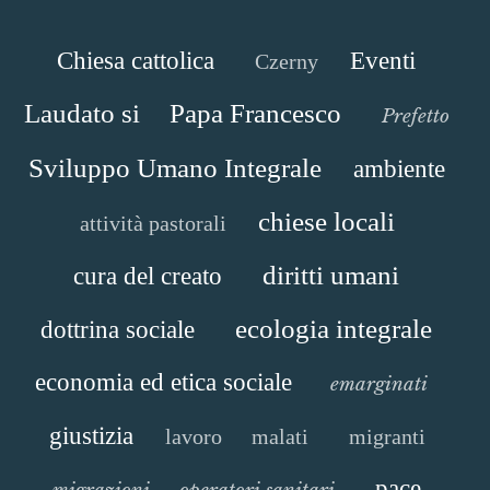
Chiesa cattolica
Eventi
Czerny
Laudato si
Papa Francesco
Prefetto
Sviluppo Umano Integrale
ambiente
chiese locali
attività pastorali
diritti umani
cura del creato
ecologia integrale
dottrina sociale
economia ed etica sociale
emarginati
giustizia
lavoro
malati
migranti
pace
migrazioni
operatori sanitari