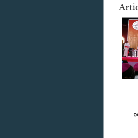
Arti
o
qu