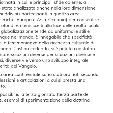
rnata in cui le principali sfide odierne, a
o state analizzate anche nella loro dimensione
 suddivisi i partecipanti in quattro aree
Americhe, Europa e Asia-Oceania) per consentire
fondire i temi scelti alla luce delle realtà locali.
la globalizzazione tende ad uniformare stili e
unque nel mondo, è innegabile che specificità
o, a testimonianza della ricchezza culturale di
umano. Così procedendo, si è potuto constatare
are soluzioni diverse per situazioni diverse e
si, diverse vie verso uno sviluppo integrale
erità del Vangelo.
cuna area continentale sono stati ordinati secondo
essioni e articolazioni a cui si presta una
to.
ossibile, la terza giornata (terza parte del
e, esempi di sperimentazione della dottrina