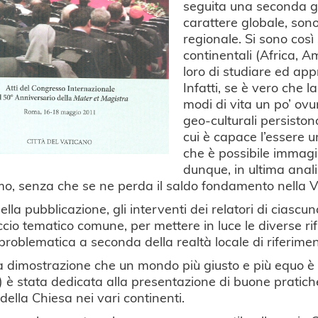
seguita una seconda gio
carattere globale, son
regionale. Si sono così
continentali (Africa, 
loro di studiare ed appro
Infatti, se è vero che 
modi di vita un po’ ov
geo-culturali persiston
cui è capace l’essere 
che è possibile immagin
dunque, in ultima anali
mo, senza che se ne perda il saldo fondamento nella V
 della pubblicazione, gli interventi dei relatori di cias
ccio tematico comune, per mettere in luce le diverse rifl
problematica a seconda della realtà locale di riferimen
 a dimostrazione che un mondo più giusto e più equo è p
 è stata dedicata alla presentazione di buone pratich
 della Chiesa nei vari continenti.