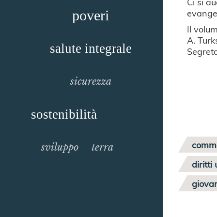
Ci si a
evangel
poveri
Il volu
A. Turk
salute integrale
Segreta
sicurezza
sostenibilità
comme
sviluppo
terra
diritt
giova