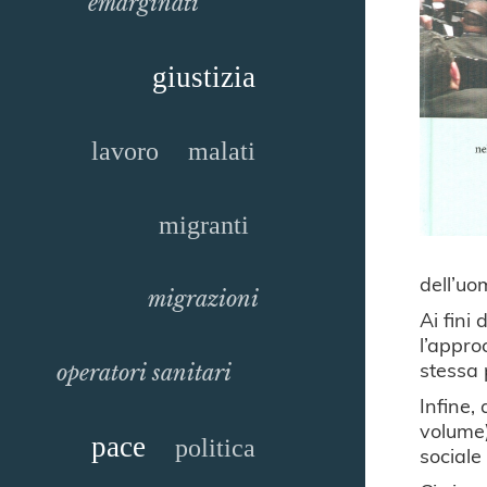
emarginati
giustizia
lavoro
malati
migranti
dell’uo
migrazioni
Ai fini
l’appro
stessa 
operatori sanitari
Infine,
volume)
pace
politica
sociale