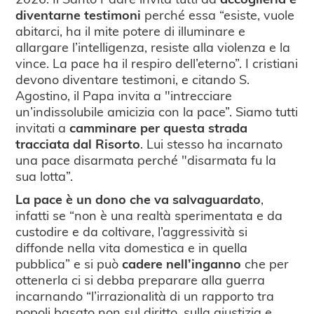
diventarne testimoni
perché essa “esiste, vuole
abitarci, ha il mite potere di illuminare e
allargare l’intelligenza, resiste alla violenza e la
vince. La pace ha il respiro dell’eterno”. I cristiani
devono diventare testimoni, e citando S.
Agostino, il Papa invita a "intrecciare
un’indissolubile amicizia con la pace”. Siamo tutti
invitati a
camminare per questa strada
tracciata dal Risorto
. Lui stesso ha incarnato
una pace disarmata perché "disarmata fu la
sua lotta”.
La pace è un dono che va salvaguardato
,
infatti se “non è una realtà sperimentata e da
custodire e da coltivare, l’aggressività si
diffonde nella vita domestica e in quella
pubblica” e si può
cadere nell’inganno
che per
ottenerla ci si debba preparare alla guerra
incarnando “l’irrazionalità di un rapporto tra
popoli basato non sul diritto, sulla giustizia e